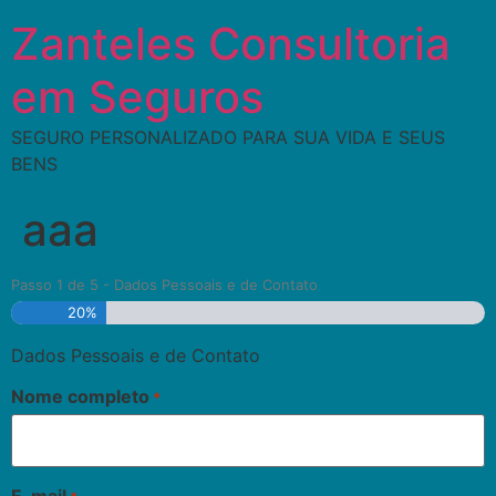
Zanteles Consultoria
em Seguros
SEGURO PERSONALIZADO PARA SUA VIDA E SEUS
BENS
aaa
Passo
1
de
5
- Dados Pessoais e de Contato
20%
Dados Pessoais e de Contato
Nome completo
*