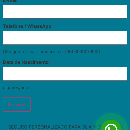
E-mail
*
Telefone / WhatsApp
*
Código de área + número ex.: (00) 00000-0000
Data de Nascimento
*
dia/mês/ano
SEGURO PERSONALIZADO PARA SUA VIDA E SEUS